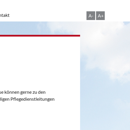
takt
A-
A+
sse können gerne zu den
ligen Pflegedienstleitungen